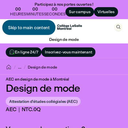
Participez à nos portes ouvertes !
00
00
00
Sur campus
Virtuelles
HEURES
MINUTES
SECONDES

Skip to main content

Design de mode

En ligne 24/7
Inscrivez-vous maintenant

...
Design de mode
AEC en design de mode à Montréal
Design de mode
Attestation d'études collégiales (AEC)
AEC｜NTC.0Q