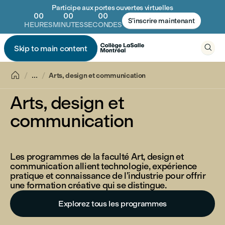
Participe aux portes ouvertes virtuelles
00
00
00
S’inscrire maintenant
HEURES
MINUTES
SECONDES

Skip to main content


...
Arts, design et communication
Arts, design et
communication
Les programmes de la faculté Art, design et
communication allient technologie, expérience
pratique et connaissance de l’industrie pour offrir
une formation créative qui se distingue.
Explorez tous les programmes