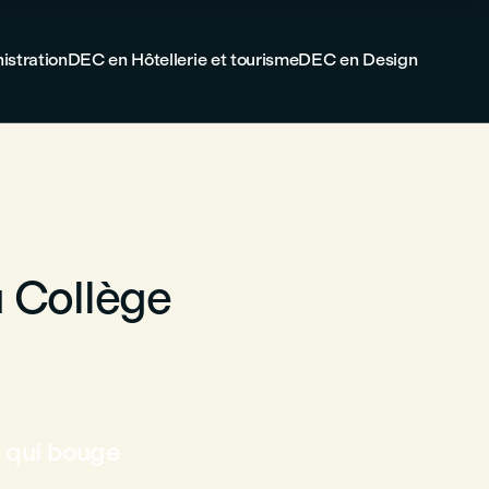
istration
DEC en Hôtellerie et tourisme
DEC en Design
 Collège
 qui bouge