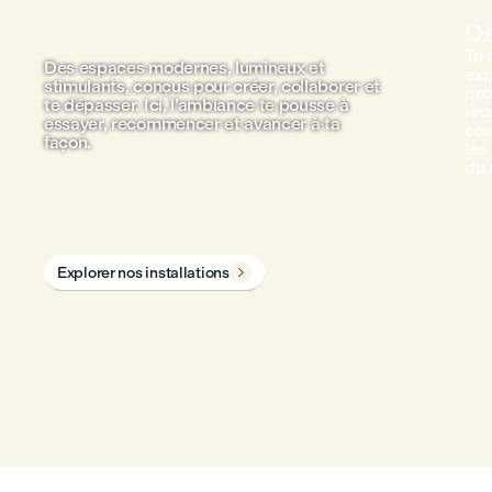
De
Tu 
Des espaces modernes, lumineux et
exp
stimulants, conçus pour créer, collaborer et
pro
te dépasser. Ici, l’ambiance te pousse à
leu
essayer, recommencer et avancer à ta
cou
façon.
les
du 
Explorer nos installations
