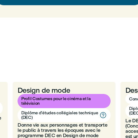
Design de mode
Des
Profil Costumes pour le cinéma et la
Conc
télévision
Dipl
Diplôme d'études collégiales technique
(DE

e
(DEC)
Le D
Donne vie aux personnages et transporte
(Conc
le public à travers les époques avec le
acces
programme DEC en Design de mode
est u