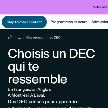
Participez 
Programmes et cours
Admissio
Skip to main content

...
Nos programmes DEC
Choisis un DEC
qui te
ressemble
En Français. En Anglais.
À Montréal. À Laval.
Des DEC pensés pour apprendre