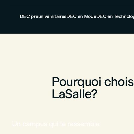
DEC préuniversitaires
DEC en Mode
DEC en Technologi
Pourquoi choi
LaSalle?
Un campus qui te ressemble