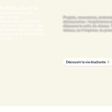
s pros. Du vrai.
apprends avec des
erts et des
Projets, rencontres, événe
fessionnels actifs dans
découvertes : l’expérience 
r domaine. Résultat : des
dépasse la salle de classe. 
rs ancrés dans la réalité,
réseau, tu t’inspires, tu pre
 tendances et les attentes
marché.
Découvrir la vie étudiante
