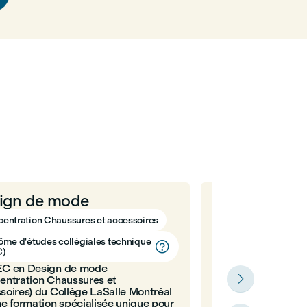
ign de mode
Design de m
Diplôme d'études co
entration Chaussures et accessoires
(DEC)
ôme d'études collégiales technique

Le programme DEC
C)
du Collège LaSalle 
EC en Design de mode
de départ de toute

entration Chaussures et
collections.
soires) du Collège LaSalle Montréal
ne formation spécialisée unique pour