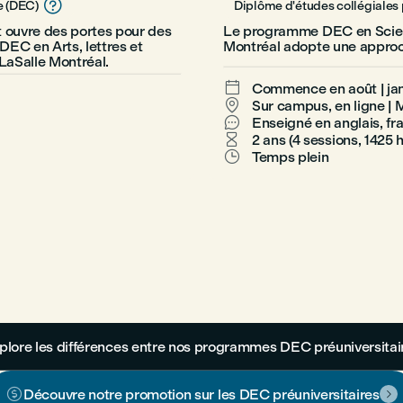

e (DEC)
Diplôme d'études collégiales 
 ouvre des portes pour des
Le programme DEC en Scien
DEC en Arts, lettres et
Montréal adopte une approc
LaSalle Montréal.

Commence en août | jan

Sur campus, en ligne | 

Enseigné en anglais, fr

2 ans (4 sessions, 1425 

Temps plein
plore les différences entre nos programmes DEC préuniversitai

Découvre notre promotion sur les DEC préuniversitaires
