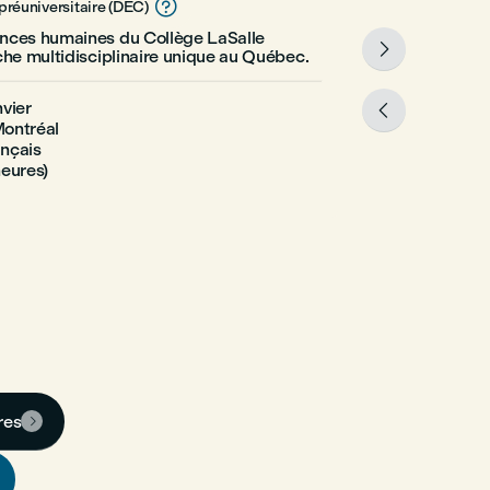

préuniversitaire (DEC)
ces humaines du Collège LaSalle

he multidisciplinaire unique au Québec.
vier

Montréal
ançais
heures)
res
