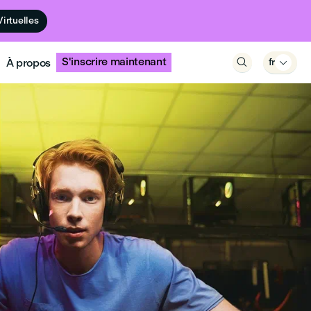
Virtuelles
S'inscrire maintenant
À propos

fr
