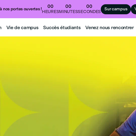
00
00
00
à nos portes ouvertes !
Sur campus
HEURES
MINUTES
SECONDES
n
Vie de campus
Succès étudiants
Venez nous rencontrer