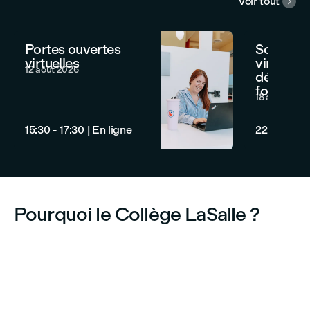
Voir tout

Portes ouvertes
Soirée d’
virtuelles
virtuels g
12 août 2026
découvre
formatio
18 août 2026
15:30 - 17:30
|
En ligne
22:00 - 23
Pourquoi le Collège LaSalle ?
Demandez à nos diplômés !
Accès au
Notre servi
vous offre 
d’emploi et