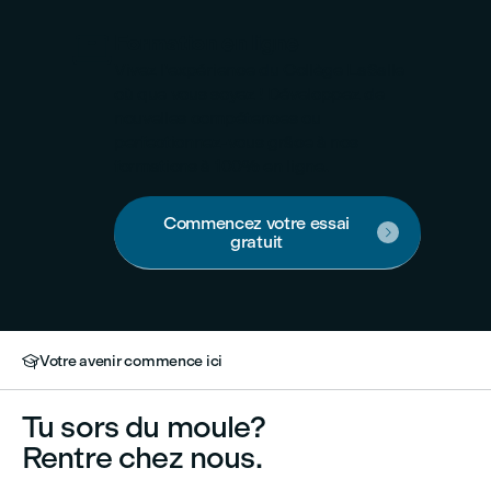

Formation en ligne
Vivez l'expérience du Collège LaSalle
où que vous soyez ! Développez de
nouvelles compétences ou
perfectionnez-vous grâce à nos
formations à 100% en ligne.
Commencez votre essai

gratuit
Votre avenir commence ici

Tu sors du moule?
Rentre chez nous.