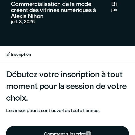
Commercialisation de la mode
Bintou F
créent des vitrines numériques à
juin 11, 202
Alexis Nihon
juil. 3, 2026
Inscription

Débutez votre inscription à tout
moment pour la session de votre
choix.
Les inscriptions sont ouvertes toute l'année.
Comment s'inscrire
