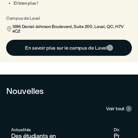
Et bien plus !
Campus de Laval
1595 Daniel-Johnson Boulevard, Suite 200, Laval, QC, H7V

4C2
En savoir plus sur le campus de Laval

Nouvelles
Voir tout

Actualités
Distinctions
Des étudiants en
Prix AURA