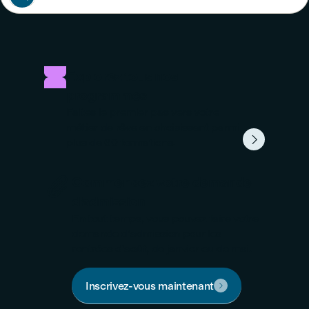
Explorez tous nos
programmes
Faites le premier pas vers votre
métier de rêve en choisissant parmi

plus de 60 formations.

Commencez votre demande
d'admission
En tout temps, vous pouvez faire votre
demande d'admission pour les
rentrées d'août, de janvier ou de mai.
Inscrivez-vous maintenant
