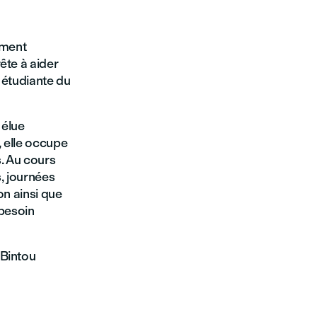
ement
ête à aider
n étudiante du
 élue
, elle occupe
s. Au cours
s, journées
on ainsi que
 besoin
 Bintou