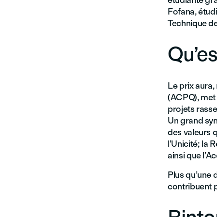
étudiante grâ
Fofana, étu
Technique de 
Qu’es
Le prix aura
(ACPQ), met 
projets rass
Un grand symb
des valeurs qu
l’Unicité; la
ainsi que l’A
Plus qu’une d
contribuent p