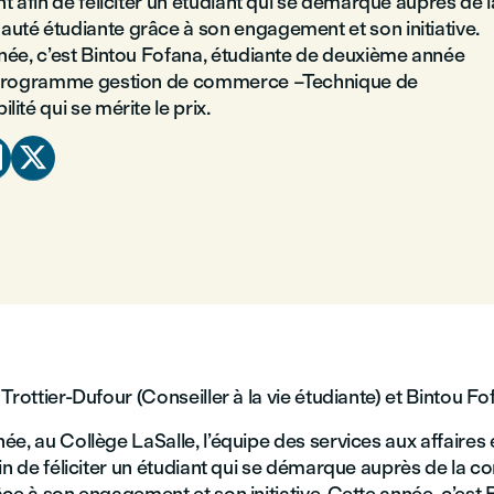
t afin de féliciter un étudiant qui se démarque auprès de l
té étudiante grâce à son engagement et son initiative.
née, c’est Bintou Fofana, étudiante de deuxième année
 programme gestion de commerce –Technique de
ité qui se mérite le prix.


Trottier-Dufour (Conseiller à la vie étudiante) et Bintou F
e, au Collège LaSalle, l’équipe des services aux affaires 
fin de féliciter un étudiant qui se démarque auprès de la