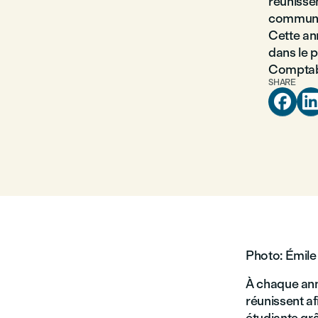
réunissen
communau
Cette an
dans le
Comptabil
SHARE

Photo: Émile 
À chaque anné
réunissent a