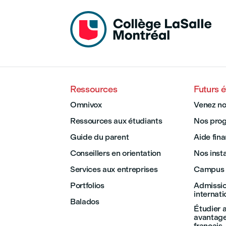
Ressources
Futurs é
Omnivox
Venez no
Ressources aux étudiants
Nos pro
Guide du parent
Aide fin
Conseillers en orientation
Nos insta
Services aux entreprises
Campus 
Portfolios
Admissio
internat
Balados
Étudier 
avantage
français