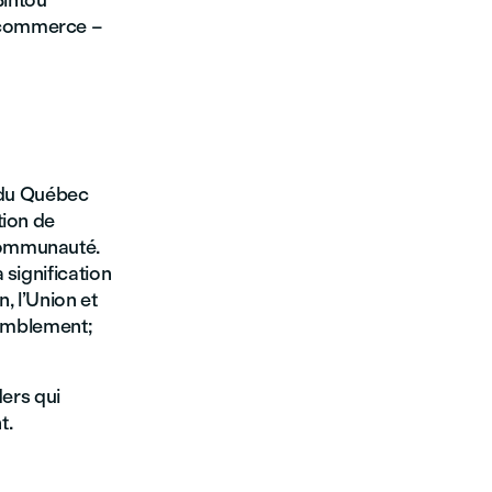
Bintou
 commerce –
s du Québec
tion de
communauté.
 signification
n, l’Union et
semblement;
ders qui
t.