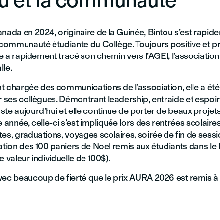
u et la communauté
nada en 2024, originaire de la Guinée, Bintou s’est rapid
 communauté étudiante du Collège. Toujours positive et pr
lle a rapidement tracé son chemin vers l’AGEl, l’associatio
lle.
t chargée des communications de l’association, elle a été
r ses collègues. Démontrant leadership, entraide et espoir
te aujourd’hui et elle continue de porter de beaux projet
e année, celle-ci s’est impliquée lors des rentrées scolaire
es, graduations, voyages scolaires, soirée de fin de sessi
ation des 100 paniers de Noel remis aux étudiants dans le
e valeur individuelle de 100$).
vec beaucoup de fierté que le prix AURA 2026 est remis à