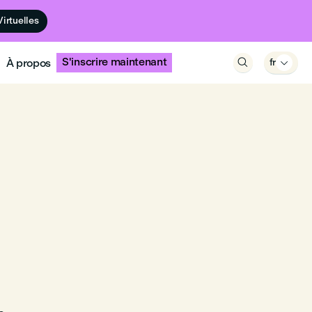
Virtuelles
S'inscrire maintenant
À propos

fr
