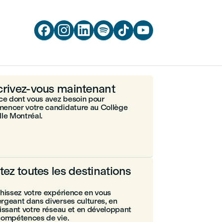






crivez-vous maintenant
ce dont vous avez besoin pour
encer votre candidature au Collège
le Montréal.
itez toutes les destinations
hissez votre expérience en vous
geant dans diverses cultures, en
issant votre réseau et en développant
compétences de vie.