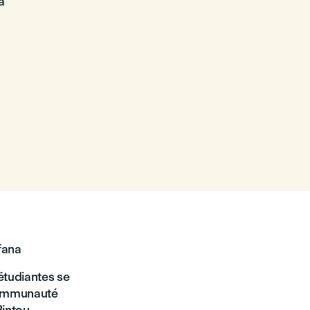
a
ofana
étudiantes se
 communauté