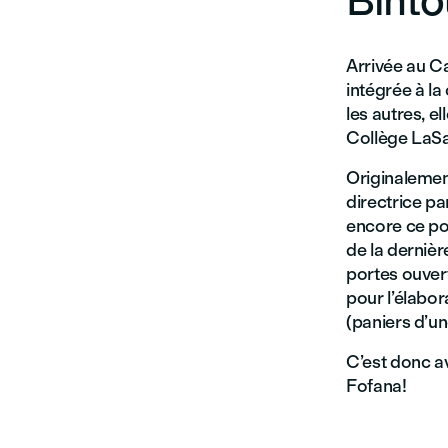
Binto
Arrivée au Ca
intégrée à la
les autres, e
Collège LaSa
Originalemen
directrice pa
encore ce pos
de la dernièr
portes ouvert
pour l’élabor
(paniers d’un
C’est donc a
Fofana!