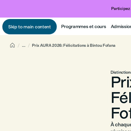
Participez 
Programmes et cours
Admissio
Skip to main content

...
Prix AURA 2026: Félicitations à Bintou Fofana
Distinction
Pr
Fél
Fo
À chaque 