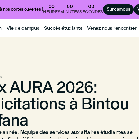
00
00
00
à nos portes ouvertes !
Sur campus
HEURES
MINUTES
SECONDES
n
Vie de campus
Succès étudiants
Venez nous rencontrer
s
ix AURA 2026:
icitations à Bintou
fana
année, l’équipe des services aux affaires étudiantes se