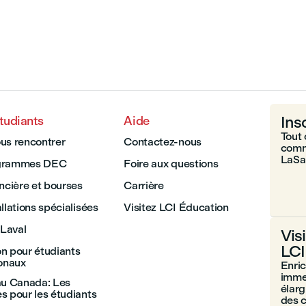
Ins
tudiants
Aide
Tout 
us rencontrer
Contactez-nous
comm
LaSal
grammes DEC
Foire aux questions
ancière et bourses
Carrière
llations spécialisées
Visitez LCI Éducation
Laval
Vis
LCI
n pour étudiants
ionaux
Enric
immer
au Canada: Les
élarg
s pour les étudiants
des 