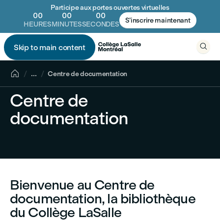
Participe aux portes ouvertes virtuelles
00
00
00
S’inscrire maintenant
HEURES
MINUTES
SECONDES

Skip to main content


...
Centre de documentation
Centre de
documentation
Bienvenue au Centre de
documentation, la bibliothèque
du Collège LaSalle