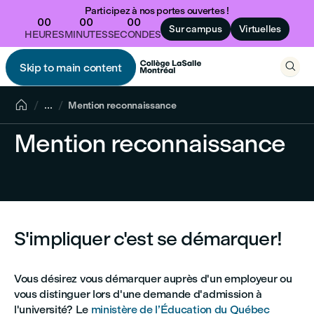
Participez à nos portes ouvertes !
00
00
00
Sur campus
Virtuelles
HEURES
MINUTES
SECONDES

Skip to main content


...
Mention reconnaissance
Mention reconnaissance
S'impliquer c'est se démarquer!
Vous désirez vous démarquer auprès d'un employeur ou
vous distinguer lors d'une demande d'admission à
l'université? Le
ministère de l’Éducation du Québec