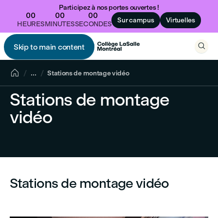
Participez à nos portes ouvertes !
00
00
00
Sur campus
Virtuelles
HEURES
MINUTES
SECONDES

Skip to main content


...
Stations de montage vidéo
Stations de montage
vidéo
Stations de montage vidéo