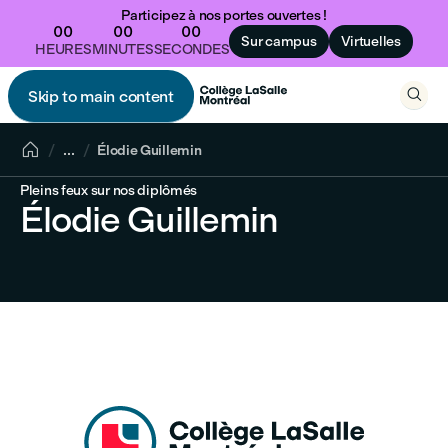
Participez à nos portes ouvertes !
00
00
00
Sur campus
Virtuelles
HEURES
MINUTES
SECONDES

Skip to main content


...
Élodie Guillemin
Pleins feux sur nos diplômés
Élodie Guillemin