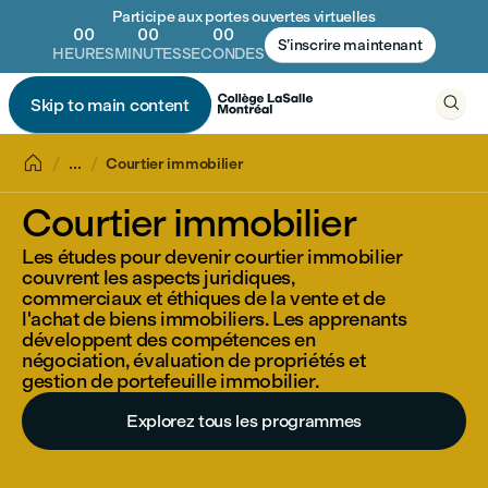
Participe aux portes ouvertes virtuelles
00
00
00
S’inscrire maintenant
HEURES
MINUTES
SECONDES

Skip to main content


...
Courtier immobilier
Courtier immobilier
Les études pour devenir courtier immobilier
couvrent les aspects juridiques,
commerciaux et éthiques de la vente et de
l'achat de biens immobiliers. Les apprenants
développent des compétences en
négociation, évaluation de propriétés et
gestion de portefeuille immobilier.
Explorez tous les programmes