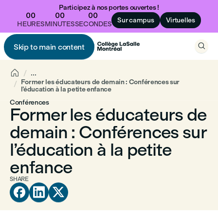
Participez à nos portes ouvertes !
00
00
00
Sur campus
Virtuelles
HEURES
MINUTES
SECONDES

Skip to main content


...
Former les éducateurs de demain : Conférences sur
l’éducation à la petite enfance
Conférences
Former les éducateurs de
demain : Conférences sur
l’éducation à la petite
enfance
SHARE


