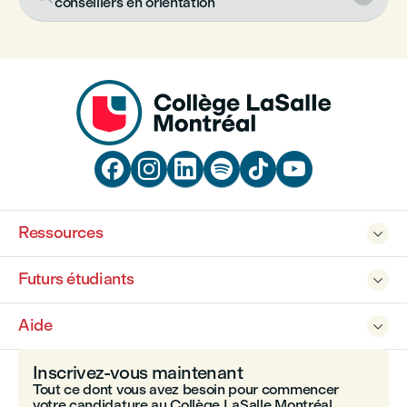
conseillers en orientation






Ressources

Futurs étudiants

Aide

Inscrivez-vous maintenant
Tout ce dont vous avez besoin pour commencer
votre candidature au Collège LaSalle Montréal.