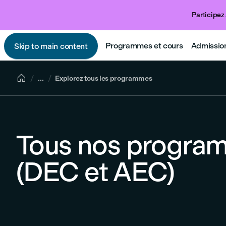
Participez 
Programmes et cours
Admissio
Skip to main content

...
Explorez tous les programmes
Tous nos progra
(DEC et AEC)