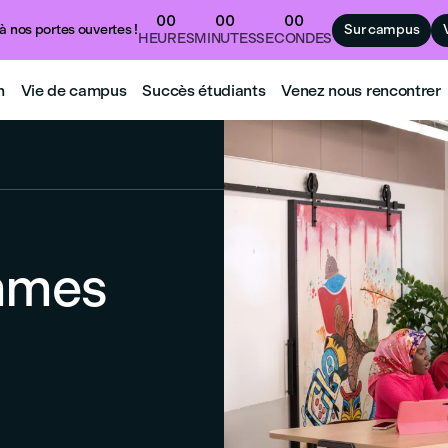
00
00
00
à nos portes ouvertes !
Sur campus
HEURES
MINUTES
SECONDES
n
Vie de campus
Succès étudiants
Venez nous rencontrer
mmes