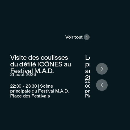
Voir tout

Visite des coulisses
Le Collège LaS
du défilé ICÔNES au
présente ICÔ

Festival M.A.D.
au Festival M.A
21 août 2026
2026
22 août 2026

22:30 - 23:30
|
Scène
00:00 - 01:00
|
Scène
principale du Festival M.A.D.,
principale du Festival
Place des Festivals
Place des Festivals, 