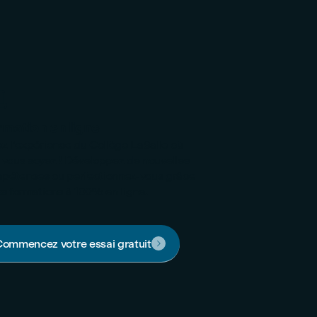

rmation en ligne
ez l'expérience du Collège LaSalle où
 vous soyez ! Développez de nouvelles
pétences ou perfectionnez-vous grâce
os formations à 100% en ligne.
ommencez votre essai gratuit
