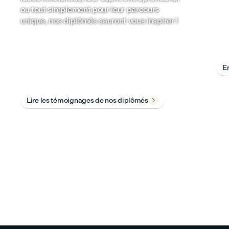
ou tout simplement pour leur parcours
d’e
unique, nos diplômés sauront vous inspirer !
réd
pré
d’e
En
Lire les témoignages de nos diplômés
