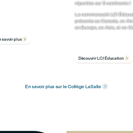
réparties sur 5 continents !
mploi et de stage,
action de CV,
La communauté LCI Éducat
paration aux entretiens
présente au Canada, en Am
mbauche et bien plus!
en Europe, en Asie, et en O
 savoir plus

Découvrir LCI Éducation

En savoir plus sur le Collège LaSalle
