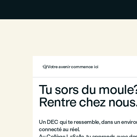
Votre avenir commence ici

Tu sors du moule
Rentre chez nous
Un DEC qui te ressemble, dans un enviro
connecté au réel.
Au Collège LaSalle, tu apprends avec des