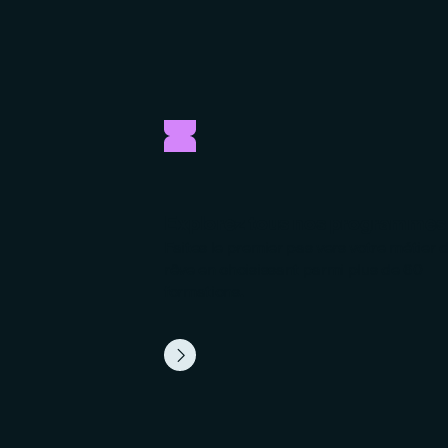
Explorez tous nos programmes
Faites le premier pas vers votre métier 
rêve en choisissant parmi plus de 60
formations.
