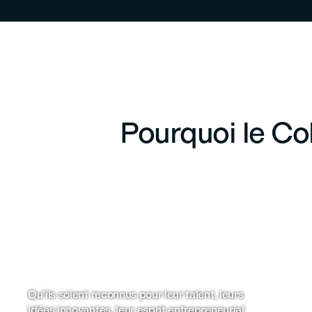
Pourquoi le Co
Demandez à nos diplômés !
Ac
em
Not
Qu’ils soient reconnus pour leur talent, leurs
pro
idées innovantes, leur esprit entrepreneurial
des