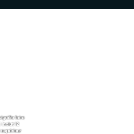
 locale et
Une école de langue
à même le Collège
ignifie faire
Peaufinez vos compétences
 inclut 12
linguistiques ou apprenez
 supérieur
une nouvelle langue grâce à