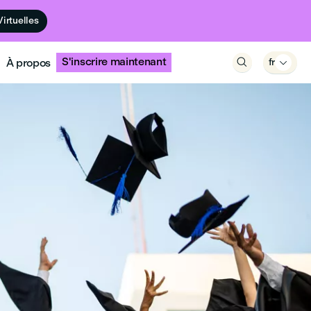
Virtuelles
S'inscrire maintenant
À propos

fr
