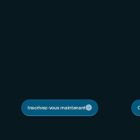

Commencez votre demande
Fo
d'admission
Viv
En tout temps, vous pouvez faire votre
que
de
demande d'admission pour les rentrées
com
d'août, de janvier ou de mai.
à n
Inscrivez-vous maintenant
C
