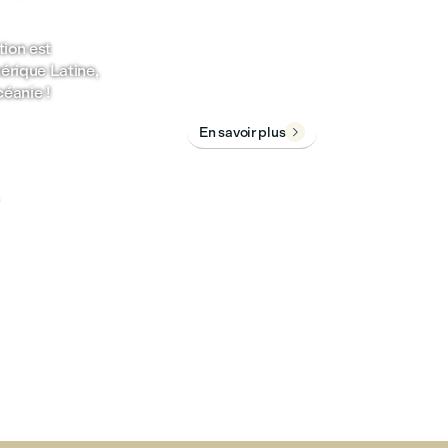
LCI École de langues, une
école haut de gamme de
ion est
type « boutique » au
érique Latine,
personnel dévoué.
céanie !
En savoir plus
