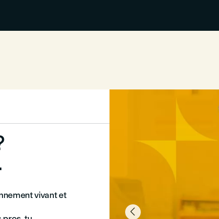
?
.
nnement vivant et

 pros, tu