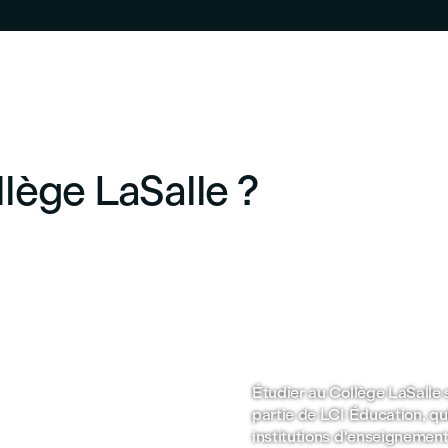
llège LaSalle ?
Une reconnaissance
internationale
cès au Service
ploi
Étudier au Collège LaSalle s
re service d'aide
partie de LCI Éducation, qui
fessionnelle vous offre
institutions d'enseignement
 conseils en recherche