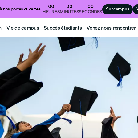
00
00
00
à nos portes ouvertes !
Sur campus
HEURES
MINUTES
SECONDES
n
Vie de campus
Succès étudiants
Venez nous rencontrer