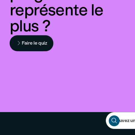
représente le
plus ?

Faire le quiz

Trouvez u